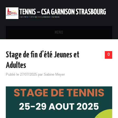
MENU
ACCUEIL
Stage de fin d’été Jeunes et
0
INSTALLATIONS
Adultes
INSCRIPTIONS ET TARIFS
Publié le
27/07/2025
par
Sabine Meyer
RÉSERVATION
PARTENARIAT
CONTACTS