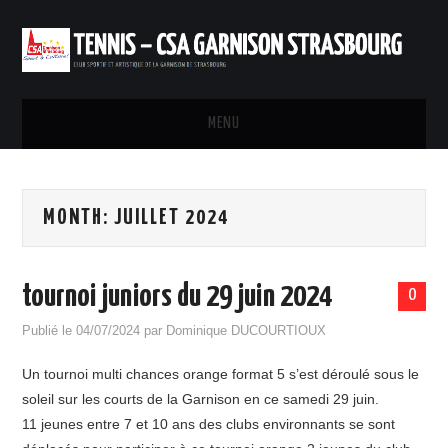
MENU
ACCUEIL
MONTH:
JUILLET 2024
INSTALLATIONS
INSCRIPTIONS ET TARIFS
tournoi juniors du 29 juin 2024
0
RÉSERVATION
Publié le
04/07/2024
par
Dominique DUCOURTIOUX
Un tournoi multi chances orange format 5 s’est déroulé sous le
PARTENARIAT
soleil sur les courts de la Garnison en ce samedi 29 juin.
11 jeunes entre 7 et 10 ans des clubs environnants se sont
CONTACTS