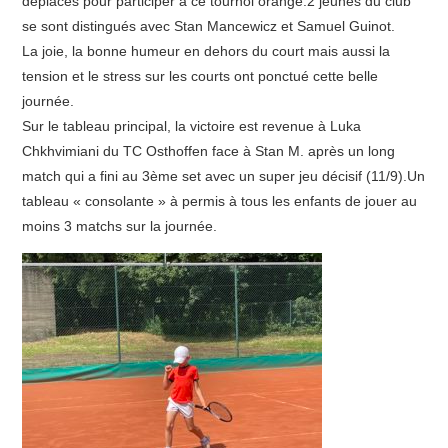
déplacés pour participer à ce tournoi orange.2 jeunes du club
se sont distingués avec Stan Mancewicz et Samuel Guinot.
STATUTS ET RÈGLEMENT INTÉRIEUR
La joie, la bonne humeur en dehors du court mais aussi la
tension et le stress sur les courts ont ponctué cette belle
CSAGS
journée.
Sur le tableau principal, la victoire est revenue à Luka
Chkhvimiani du TC Osthoffen face à Stan M. après un long
match qui a fini au 3ème set avec un super jeu décisif (11/9).Un
tableau « consolante » à permis à tous les enfants de jouer au
moins 3 matchs sur la journée.