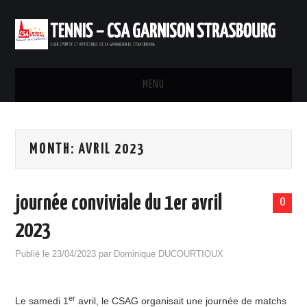
MENU
ACCUEIL
MONTH:
AVRIL 2023
INSTALLATIONS
INSCRIPTIONS ET TARIFS
journée conviviale du 1er avril
0
RÉSERVATION
2023
Publié le
23/04/2023
par
Dominique DUCOURTIOUX
PARTENARIAT
CONTACTS
er
Le samedi 1
avril, le CSAG organisait une journée de matchs