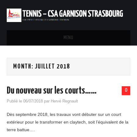
MENU
ACCUEIL
MONTH:
JUILLET 2018
INSTALLATIONS
INSCRIPTIONS ET TARIFS
Du nouveau sur les courts……
0
RÉSERVATION
Publié le
06/07/2018
par
Hervé Regnault
Dès septembre 2018, les travaux vont débuter sur un court
PARTENARIAT
extérieur pour le transformer en claytech, soit l’équivalent de la
terre battue….
CONTACTS