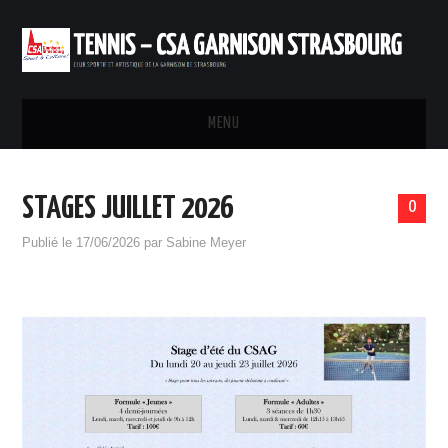
MENU
ACCUEIL
STAGES JUILLET 2026
0
INSTALLATIONS
Publié le
17/06/2026
par
Sabine Meyer
INSCRIPTIONS ET TARIFS
RÉSERVATION
PARTENARIAT
CONTACTS