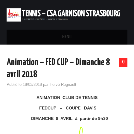
MENU
ACCUEIL
Animation – FED CUP – Dimanche 8
0
INSTALLATIONS
avril 2018
INSCRIPTIONS ET TARIFS
Publié le
18/03/2018
par
Hervé Regnault
ANIMATION CLUB DE TENNIS
RÉSERVATION
FEDCUP – COUPE DAVIS
PARTENARIAT
DIMANCHE 8 AVRIL à partir de 9h30
CONTACTS